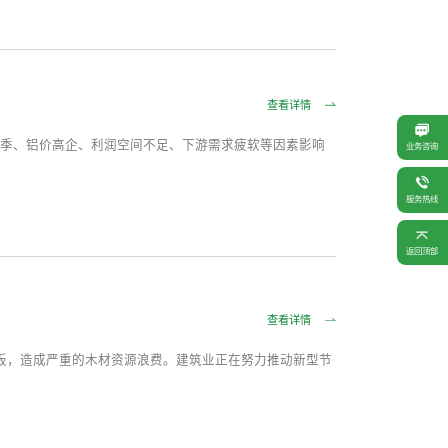
查看详情
温淡季、铝价高企、利润空间不足、下游需求疲软等因素影响
业务咨询
服务热线
返回顶部
查看详情
板，造成严重的木材资源浪费。建筑业正在努力推动新型节