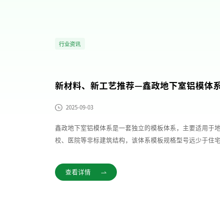
行业资讯
新材料、新工艺推荐—鑫政地下室铝模体
2025-09-03
鑫政地下室铝模体系是一套独立的模板体系，主要适用于
校、医院等非标建筑结构，该体系模板规格型号远少于住
的限制，可在不同的项目之间实现周转使用。
查看详情