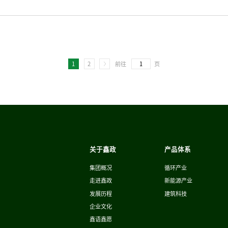
1
2
前往
页
关于鑫政
产品体系
集团概况
循环产业
走进鑫政
新能源产业
发展历程
建筑科技
企业文化
鑫语鑫愿