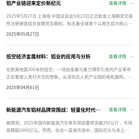
铝产业链迎来定价新纪元
查看详情
2025年5月27日 上海电 中国证监会5月23日正式批准上海期货交易
所注册铸造铝合金期货及期权，标志着全球首个以再生铝为核心的
期货品种即将登陆中国衍生品市场。这一举措不仅将重塑铝产业链
2025年05月27日
定价机制，更可能成为推动全球铝行业低碳转型的关键金融工具。
低空经济金属材料：铝业的应用与分析
查看详情
在距离地面300米的低空，一场由金属与重力博弈引发的产业革命
正在重塑人类对天空的想象。从深圳无人机产业园的电机轰鸣，到
合肥eVTOL测试基地的首次载人试飞，铝材以其轻量化与高强度的
2025年04月01日
双重基因，成为这场变革的核心参与者。它不仅支撑着飞行器的物
理结构，更承载着万亿级市场的未来图景。
新能源汽车铝材品牌突围战：轻量化时代的
查看详情
材料革命
据预测，2025年国内新能源汽车单车用铝量将突破250公斤，市场
规模超3000亿元。然而，在这一蓝海市场中，国际巨头与本土企
业正展开激烈角逐：诺贝丽斯、神户制钢等外资品牌凭借技术垄断