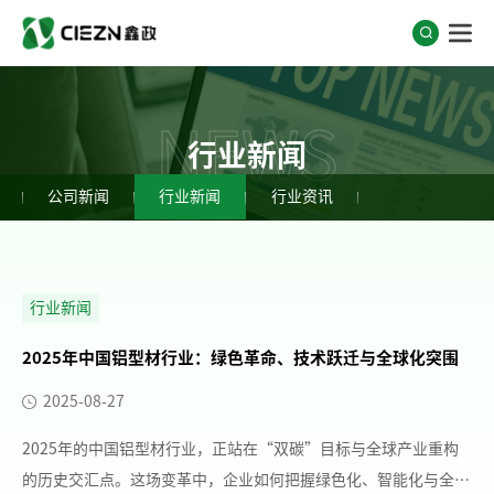
NEWS
行业新闻
公司新闻
行业新闻
行业资讯
行业新闻
2025年中国铝型材行业：绿色革命、技术跃迁与全球化突围
2025-08-27
2025年的中国铝型材行业，正站在“双碳”目标与全球产业重构
的历史交汇点。这场变革中，企业如何把握绿色化、智能化与全球