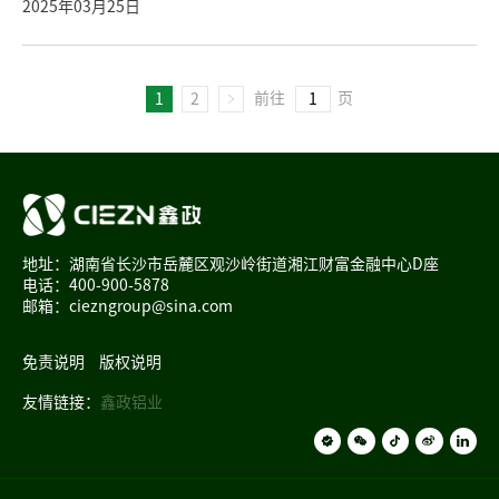
2025年03月25日
占据先机，而文灿股份、华建铝业、忠旺集团等中国铝加工企业则
以技术突破和成本优势快速崛起。
1
2
前往
页
地址：湖南省长沙市岳麓区观沙岭街道湘江财富金融中心D座
电话：400-900-5878
邮箱：ciezngroup@sina.com
免责说明
版权说明
友情链接：
鑫政铝业