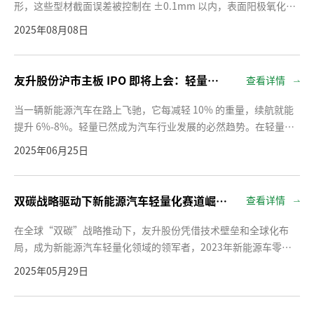
形，这些型材截面误差被控制在 ±0.1mm 以内，表面阳极氧化膜
厚达 12μm—— 它们即将成为新能源汽车电池产线的 “骨骼”。
2025年08月08日
友升股份沪市主板 IPO 即将上会：轻量化
查看详情
赛道核心供应商，掘金新能源汽车“减
当一辆新能源汽车在路上飞驰，它每减轻 10% 的重量，续航就能
重”红利
提升 6%-8%。轻量已然成为汽车行业发展的必然趋势。在轻量化
材料中，铝合金正逐步成为最核心的载体。而在这个隐秘却至关重
2025年06月25日
要的领域，一家名为上海友升铝业股份有限公司（以下简称 " 友升
股份 "）的企业正悄然站在聚光灯下——于 2025 年 6 月 20 日上会
审议。
双碳战略驱动下新能源汽车轻量化赛道崛起
查看详情
上海友升铝业以技术革新抢占行业高地
在全球“双碳”战略推动下，友升股份凭借技术壁垒和全球化布
局，成为新能源汽车轻量化领域的领军者，2023年新能源车零部
件收入占比超64%，毛利率23.36%领先行业。
2025年05月29日